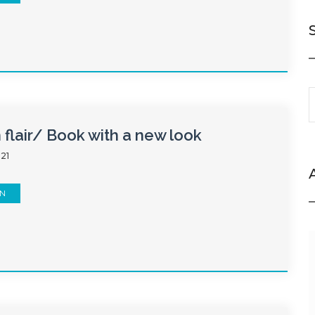
h flair/ Book with a new look
021
EN