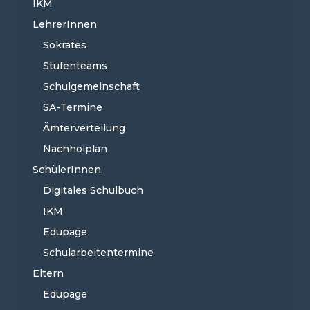
Facebook
IKM
LehrerInnen
Sokrates
Stufenteams
Schulgemeinschaft
SA-Termine
Ämterverteilung
Nachholplan
SchülerInnen
Digitales Schulbuch
IKM
Edupage
Schularbeitentermine
Eltern
Edupage