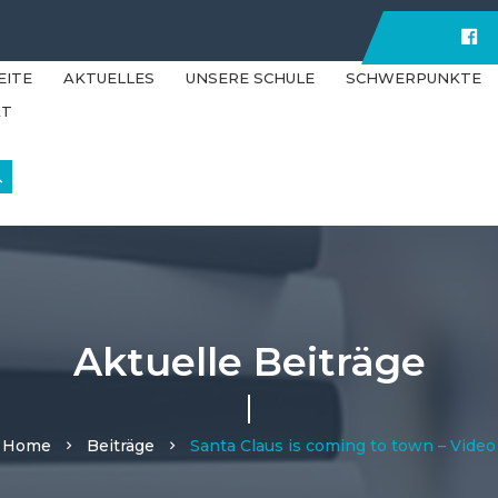
F
EITE
AKTUELLES
UNSERE SCHULE
SCHWERPUNKTE
KT
Aktuelle Beiträge
Home
Beiträge
Santa Claus is coming to town – Video