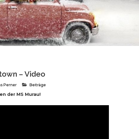
 town – Video
s Perner
Beiträge
en der MS Murau!